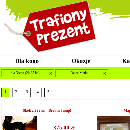
Dla kogo
Okazje
Ka
dla Niego (26-35 lat)
Dzień Matki
1
2
3
4
5
Skok z 222m. – Dream Jump!
Map
375.00 zł