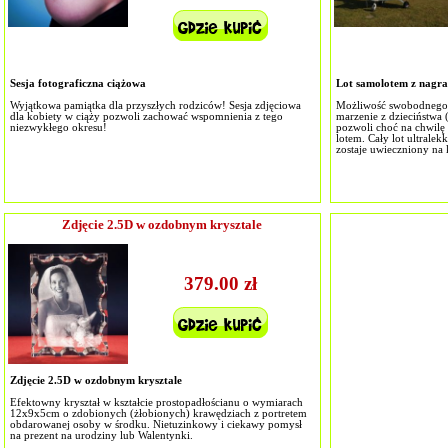
Sesja fotograficzna ciążowa
Lot samolotem z nagra
Wyjątkowa pamiątka dla przyszłych rodziców! Sesja zdjęciowa
Możliwość swobodnego l
dla kobiety w ciąży pozwoli zachować wspomnienia z tego
marzenie z dzieciństwa (
niezwykłego okresu!
pozwoli choć na chwilę
lotem. Cały lot ultrale
zostaje uwieczniony na
Zdjęcie 2.5D w ozdobnym krysztale
379.00 zł
Zdjęcie 2.5D w ozdobnym krysztale
Efektowny kryształ w kształcie prostopadłościanu o wymiarach
12x9x5cm o zdobionych (żłobionych) krawędziach z portretem
obdarowanej osoby w środku. Nietuzinkowy i ciekawy pomysł
na prezent na urodziny lub Walentynki.