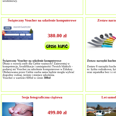
urodzinowy.
Świąteczny Voucher na szkolenie komputerowe
Zestaw nar
380.00 zł
Świąteczny Voucher na szkolenie komputerowe
Zestaw narzędzi kuch
Dbasz o rozwój osób dla Ciebie ważnych? Zainwestuj w
kompetencje, kwalifikacje i umiejętności Twoich bliskich -
Zestaw 6 narzędzi kuc
podaruj mi Voucher na szkolenie komputerowe w Edukey.
to: łyżka cedzakowa, łyż
Obdarowana przez Ciebie osoba sama będzie mogła wybrać
oraz szpatułka bez i z 
dogodny rodzaj, termin i miejsce szkolenia.
Voucher o wartości 600zł w cenie
380zł
Sesja fotograficzna ciążowa
Lot samol
499.00 zł