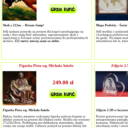
Skok z 222m. – Dream Jump!
Mapa Podróży - Świat
Jeśli szukasz pomysłu na prezent dla kogoś narzekającego na
Jeśli myślisz o podarun
nudę i zbyt małą ilość adrenaliny, zaproponujemy skok z
i kochającej podróżować
najwyższej w Europie wieży przystosowanej do profesjonalnych
do gustu. Na mapie moż
skoków.
222 metry mówią same za siebie.
odwiedzone lub te, któr
Figurka Pieta wg. Michała Anioła
Zdjęcie 2
249.00 zł
Figurka Pieta wg. Michała Anioła
Zdjęcie 2.5D w kryszt
Piękna, bardzo starannie wykonana figurka pokryta brązem to
Portret grawerowany las
idealny pomysł na prezent dla bliskiej osoby. Rzeźba ma wymiary
niezapomniana pamiątka
27x26x18cm. Podklejona jest delikatnym materiałem, dzięki
komunia, Walentynki lu
czemu nie rysuje mebli. Ciekawy pomysł na prezent ślubny lub
ukochanej osoby i stwór