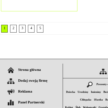
1
2
3
4
5
Strona główna
Dodaj swoją firmę
Prezenty 
Reklama
Dziecka
Urodziny
Imieniny
Boż
Chłopaka
18astka
Ro
Panel Partnerski
Kobiet
Ślub
Walentynki
Gratula