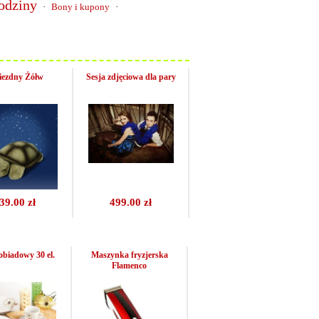
odziny
·
Bony i kupony
·
ezdny Żółw
Sesja zdjęciowa dla pary
39.00 zł
499.00 zł
obiadowy 30 el.
Maszynka fryzjerska
Flamenco