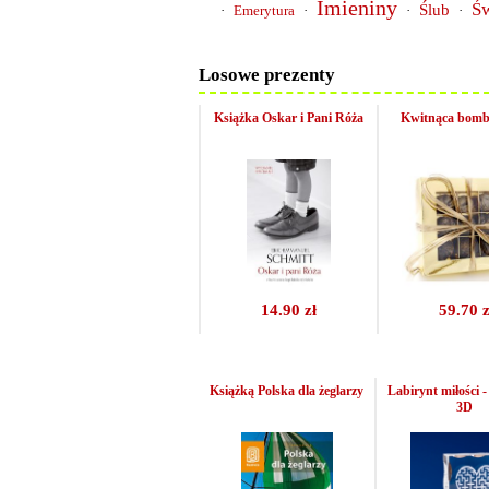
Imieniny
Św
Ślub
·
Emerytura
·
·
·
Losowe prezenty
Książka Oskar i Pani Róża
Kwitnąca bomb
14.90 zł
59.70 z
Książką Polska dla żeglarzy
Labirynt miłości -
3D