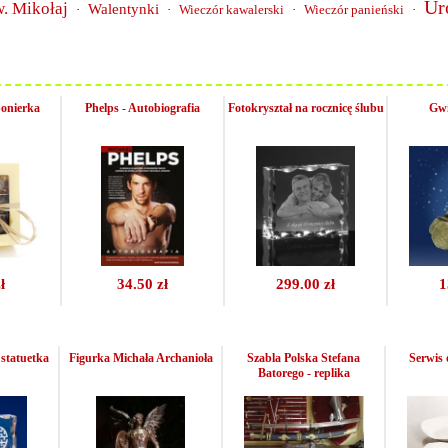
Ur
. Mikołaj
Walentynki
·
·
Wieczór kawalerski
·
Wieczór panieński
·
onierka
Phelps - Autobiografia
Fotokryształ na rocznicę ślubu
Gwi
ł
34.50 zł
299.00 zł
1
 statuetka
Figurka Michała Archanioła
Szabla Polska Stefana
Serwis 
Batorego - replika