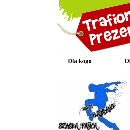
Dla kogo
O