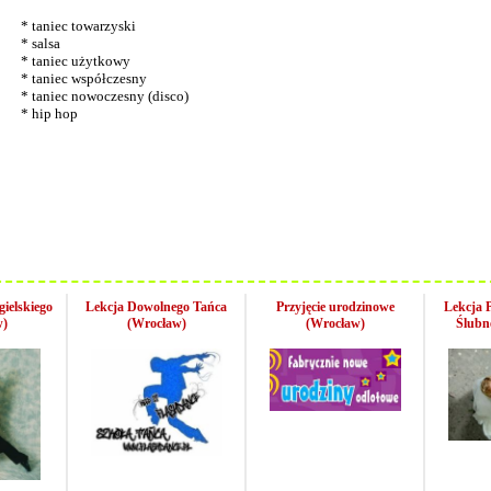
* taniec towarzyski
* salsa
* taniec użytkowy
* taniec współczesny
* taniec nowoczesny (disco)
* hip hop
ielskiego
Lekcja Dowolnego Tańca
Przyjęcie urodzinowe
Lekcja 
w)
(Wrocław)
(Wrocław)
Ślubn