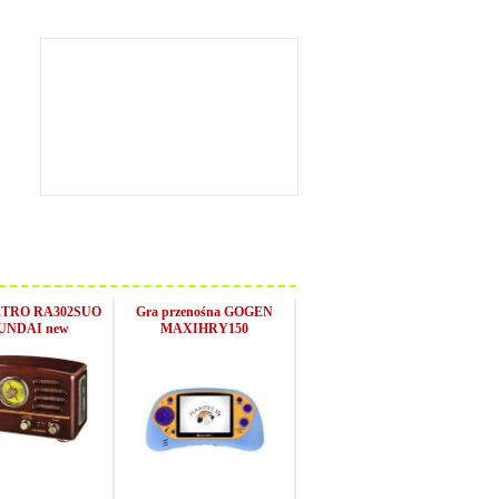
ETRO RA302SUO
Gra przenośna GOGEN
UNDAI new
MAXIHRY150