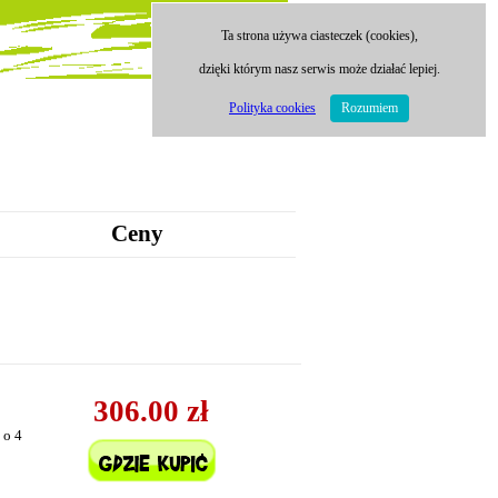
Ta strona używa ciasteczek (cookies),
dzięki którym nasz serwis może działać lepiej.
Polityka cookies
Rozumiem
Ceny
306.00 zł
 o 4