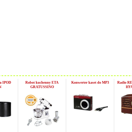
ca IPOD
Robot kuchenny ETA
Konwerter kaset do MP3
Radio R
N
GRATUSSINO
HY