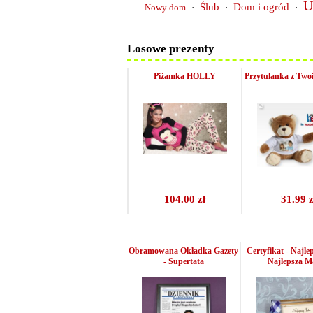
U
Ślub
Dom i ogród
Nowy dom
·
·
·
Losowe prezenty
Piżamka HOLLY
Przytulanka z Two
104.00 zł
31.99 z
Obramowana Okładka Gazety
Certyfikat - Najlep
- Supertata
Najlepsza 