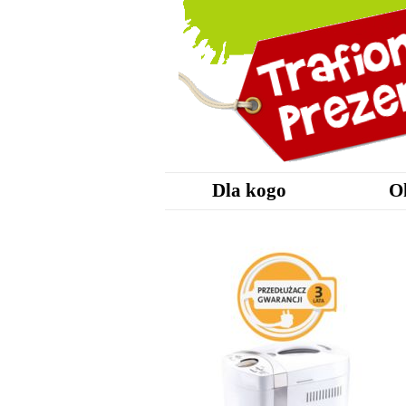
Dla kogo
O