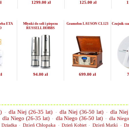
ł
1299.00 zł
125.00 zł
1
leba ETA
Młynki do soli i pieprzu
Gramofon LAUSON CL123
Czujnik cz
O
RUSSELL HOBBS
zł
94.00 zł
699.00 zł
7
)
dla Niej (26-35 lat)
dla Niej (36-50 lat)
dla Niej
·
·
·
dla Niego (26-35 lat)
dla Niego (36-50 lat)
dla Niego
·
·
·
Dzień Chłopaka
Dzień Matki
Dz
 Dziadka
Dzień Kobiet
·
·
·
·