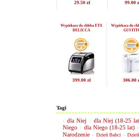
29.50 zł
99.00 z
Wypiekacz do chleba ETA
Wypiekacz do ch
DELICCA
GUSTIT
399.00 zł
306.00 
Tagi
dla Niej
dla Niej (18-25 lat
·
·
Niego
dla Niego (18-25 lat)
·
Narodzenie
Dzień Babci
Dzień
·
·