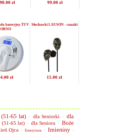
98.00 zł
99.00 zł
adu bateryjny TUV
Słuchawki LAUSON - czaszki
ORNO
4.00 zł
15.00 zł
 (51-65 lat)
dla
dla Seniorki
·
·
Boże
 (51-65 lat)
dla Seniora
·
·
Imieniny
ień Ojca
·
Emerytura
·
·