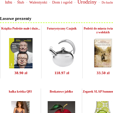
Urodziny
lubu
Ślub
Walentynki
Dom i ogród
·
·
·
·
·
Do kuchn
Losowe prezenty
Książka Podróże małe i duże...
Futurystyczny Czajnik
Podróż do miasta świat
z wolskich
38.90 zł
118.97 zł
33.50 zł
halka krótka Q93
Brokatowe jabłko
Zegarek SLAP Summer