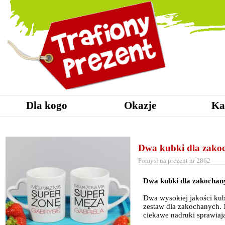
Dla kogo
Okazje
Ka
Dwa kubki dla zako
Pomysł na prezent nr 2862
Dwa kubki dla zakochan
Dwa wysokiej jakości kubk
zestaw dla zakochanych. 
ciekawe nadruki sprawiają