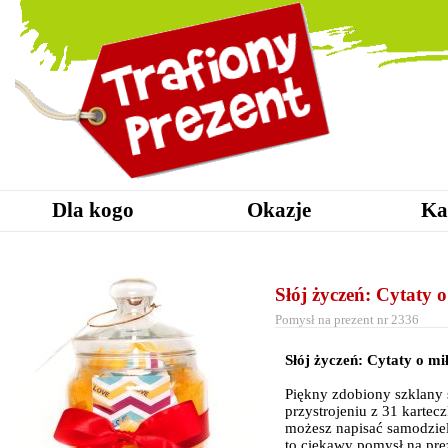
Dla kogo
Okazje
Ka
Słój życzeń: Cytaty o
Pomysł na prezent nr 2336
Słój życzeń: Cytaty o mił
Piękny zdobiony szklany 
przystrojeniu z 31 kartec
możesz napisać samodziel
to ciekawy pomysł na prez