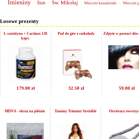
Imieniny
Św. Mikołaj
Ślub
·
·
·
Wieczór kawalerski
·
Wieczór 
Losowe prezenty
L-carnityna + Cactinea 120
Pad do gier z czekolady
Zdjęcie w postaci słów
kaps.
179.00 zł
32.50 zł
59.00 zł
MDNA - obraz na płótnie
Tummy Trimmer Invisible
Otwieracz rowerzy