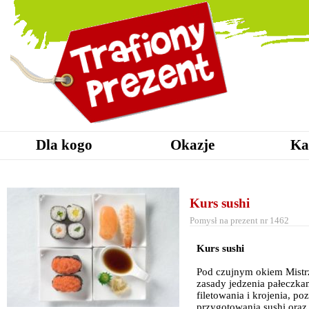
Dla kogo
Okazje
Ka
Kurs sushi
Pomysł na prezent nr 1462
Kurs sushi
Pod czujnym okiem Mistr
zasady jedzenia pałeczka
filetowania i krojenia, p
przygotowania sushi oraz j