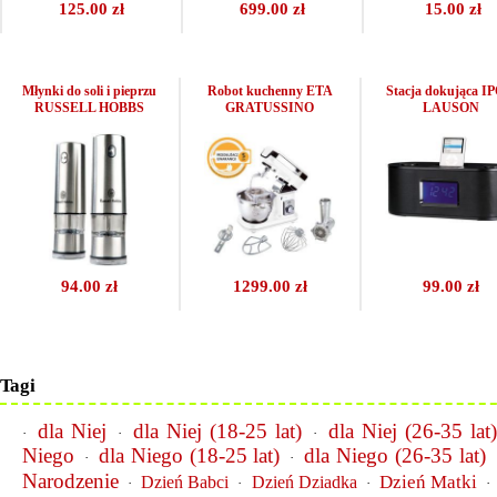
125.00 zł
699.00 zł
15.00 zł
Młynki do soli i pieprzu
Robot kuchenny ETA
Stacja dokująca I
RUSSELL HOBBS
GRATUSSINO
LAUSON
94.00 zł
1299.00 zł
99.00 zł
Tagi
dla Niej
dla Niej (18-25 lat)
dla Niej (26-35 lat
·
·
·
Niego
dla Niego (18-25 lat)
dla Niego (26-35 lat)
·
·
Narodzenie
Dzień Matki
Dzień Babci
Dzień Dziadka
·
·
·
·