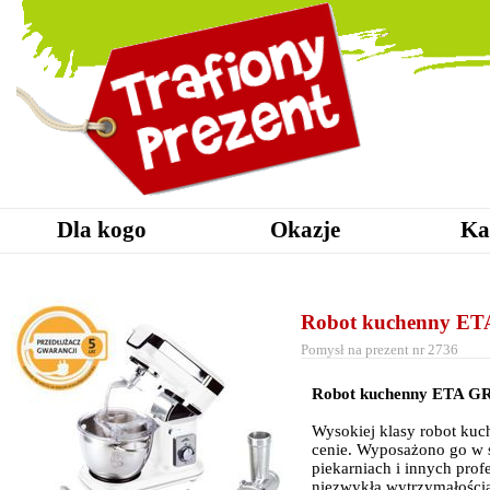
Dla kogo
Okazje
Ka
Robot kuchenny E
Pomysł na prezent nr 2736
Robot kuchenny ETA 
Wysokiej klasy robot ku
cenie. Wyposażono go w s
piekarniach i innych prof
niezwykłą wytrzymałością