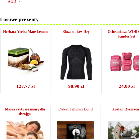
·
AGD
Losowe prezenty
Herbata Yerba Mate Lemon
Bluza unisex Dry
Ochraniacze WO
Kinder Set
127.77 zł
98.90 zł
24.00 zł
Masaż szyty na miarę dla
Plakat Filmowy Bond
Zostań Rycerze
dwojga