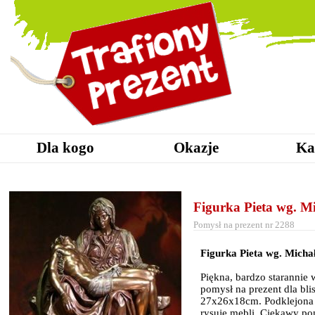
Dla kogo
Okazje
Ka
Figurka Pieta wg. M
Pomysł na prezent nr 2288
Figurka Pieta wg. Micha
Piękna, bardzo starannie
pomysł na prezent dla bl
27x26x18cm. Podklejona j
rysuje mebli. Ciekawy po