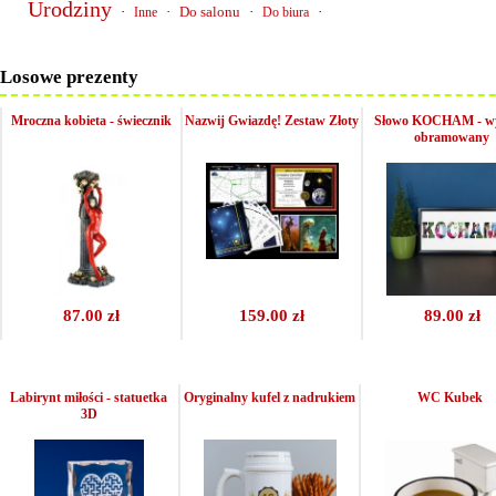
Urodziny
·
·
Do salonu
·
·
Inne
Do biura
Losowe prezenty
Mroczna kobieta - świecznik
Nazwij Gwiazdę! Zestaw Złoty
Słowo KOCHAM - w
obramowany
87.00 zł
159.00 zł
89.00 zł
Labirynt miłości - statuetka
Oryginalny kufel z nadrukiem
WC Kubek
3D