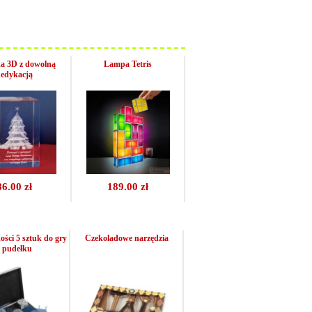
a 3D z dowolną
Lampa Tetris
edykacją
86.00 zł
189.00 zł
ści 5 sztuk do gry
Czekoladowe narzędzia
 pudełku