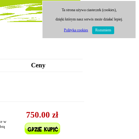
Ta strona używa ciasteczek (cookies),
dzięki którym nasz serwis może działać lepiej.
Polityka cookies
Rozumiem
Ceny
750.00 zł
ie w
brą