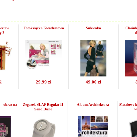
Zestaw
Fotoksiążka Kwadratowa
Sukienka
Choink
y 2
d
ł
29.99 zł
49.00 zł
- obraz na
Zegarek SLAP Regular II
Album Architektura
Metalowe ko
Sand Dune
w