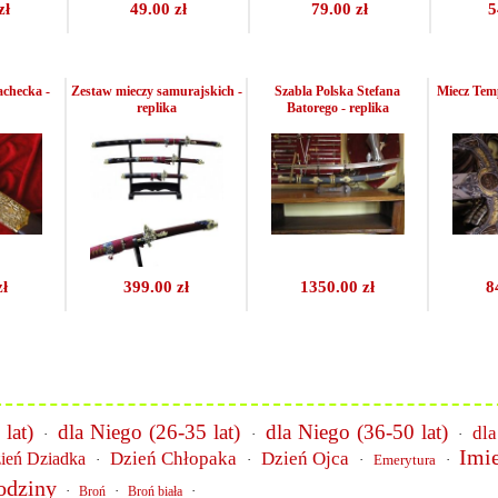
zł
49.00 zł
79.00 zł
5
achecka -
Zestaw mieczy samurajskich -
Szabla Polska Stefana
Miecz Temp
replika
Batorego - replika
zł
399.00 zł
1350.00 zł
8
lat)
dla Niego (26-35 lat)
dla Niego (36-50 lat)
dla
·
·
·
Imi
Dzień Chłopaka
Dzień Ojca
ień Dziadka
·
·
·
Emerytura
·
odziny
·
·
·
Broń
Broń biała