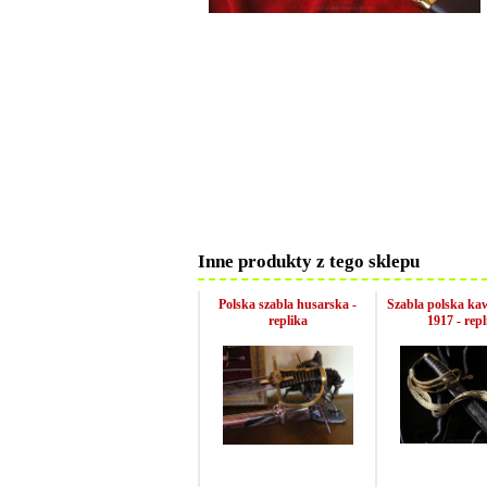
Inne produkty z tego sklepu
Polska szabla husarska -
Szabla polska ka
replika
1917 - repl