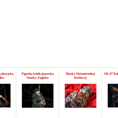
waleryjska
Figurka kolekcjonerska
Maska Nieśmiertelnej
AK-47 Kał
ika
Onufry Zagłoba
Królowej