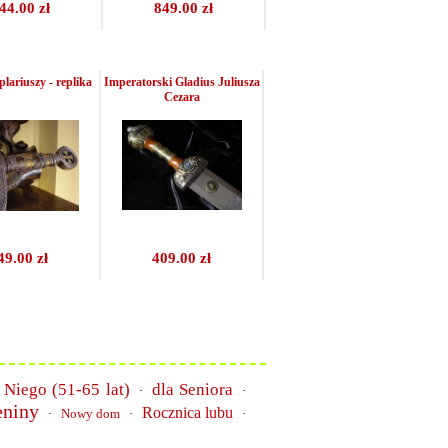
44.00 zł
849.00 zł
lariuszy - replika
Imperatorski Gladius Juliusza
Cezara
49.00 zł
409.00 zł
 Niego (51-65 lat)
dla Seniora
·
·
eniny
Rocznica lubu
·
Nowy dom
·
·