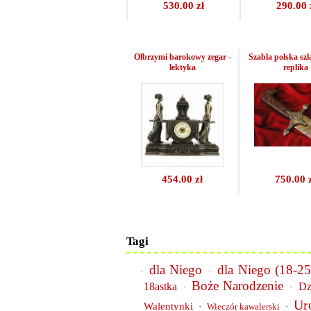
530.00 zł
290.00 
Olbrzymi barokowy zegar -
Szabla polska szl
lektyka
replika
454.00 zł
750.00 
Tagi
dla Niego
dla Niego (18-25 
·
·
Boże Narodzenie
18astka
Dz
·
·
Ur
Walentynki
·
Wieczór kawalerski
·