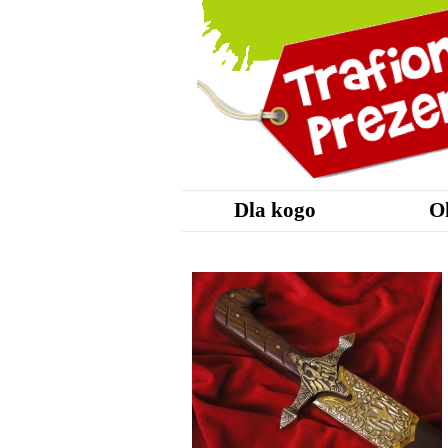
Dla kogo
O