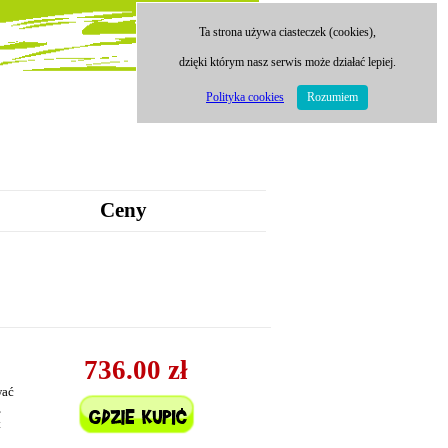
Ta strona używa ciasteczek (cookies),
dzięki którym nasz serwis może działać lepiej.
Polityka cookies
Rozumiem
Ceny
736.00 zł
wać
,
t