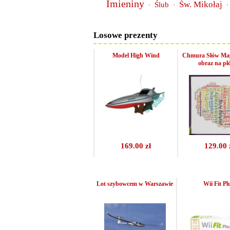
Imieniny
Św. Mikołaj
Ślub
·
·
·
Losowe prezenty
Model High Wind
Chmura Słów Mapa
obraz na pł
169.00 zł
129.00 
Lot szybowcem w Warszawie
Wii Fit Pl