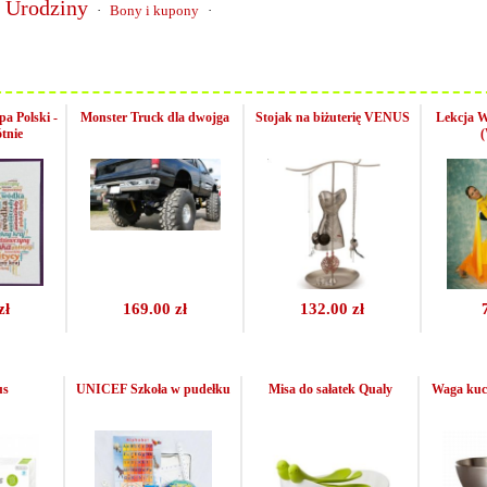
Urodziny
·
Bony i kupony
·
 Polski -
Monster Truck dla dwojga
Stojak na biżuterię VENUS
Lekcja W
ótnie
(
zł
169.00 zł
132.00 zł
us
UNICEF Szkoła w pudełku
Misa do sałatek Qualy
Waga kuc