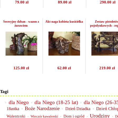
79.00 zł
89.00 zł
290.00 zł
Secesyjny dzban - wazon z
Akt naga kobieta kusicielka
Zestaw pistoletó
żurawiem
pojedynkowych - re
125.00 zł
62.00 zł
219.00 zł
Tagi
dla Niego
dla Niego (18-25 lat)
dla Niego (26-35
·
·
·
Boże Narodzenie
Dzień Chło
18astka
Dzień Dziadka
·
·
·
Urodziny
Walentynki
Dom i ogród
·
Wieczór kawalerski
·
·
·
D