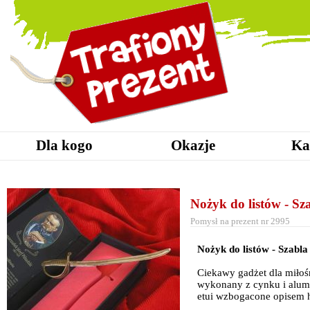
Dla kogo
Okazje
Ka
Nożyk do listów - Sz
Pomysł na prezent nr 2995
Nożyk do listów - Szabla
Ciekawy gadżet dla miłośni
wykonany z cynku i alu
etui wzbogacone opisem h