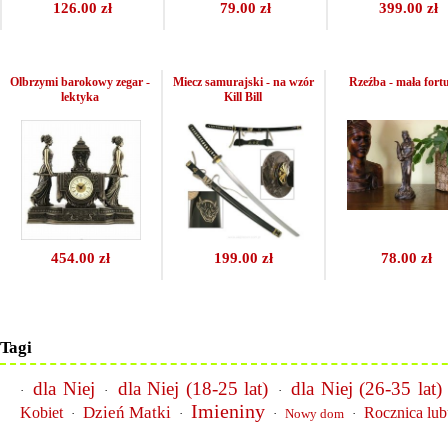
126.00 zł
79.00 zł
399.00 zł
Olbrzymi barokowy zegar -
Miecz samurajski - na wzór
Rzeźba - mała fort
lektyka
Kill Bill
454.00 zł
199.00 zł
78.00 zł
Tagi
dla Niej
dla Niej (18-25 lat)
dla Niej (26-35 lat)
·
·
·
Imieniny
Dzień Matki
Kobiet
Rocznica lu
·
·
·
Nowy dom
·