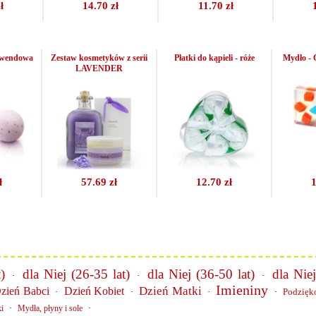
ł
14.70 zł
11.70 zł
lawendowa
Zestaw kosmetyków z serii
Płatki do kąpieli - róże
Mydło - 
LAVENDER
ł
57.69 zł
12.70 zł
1
)
dla Niej (26-35 lat)
dla Niej (36-50 lat)
dla Niej
·
·
·
Imieniny
Dzień Matki
zień Babci
Dzień Kobiet
·
·
·
·
Podzięk
·
·
i
Mydła, płyny i sole