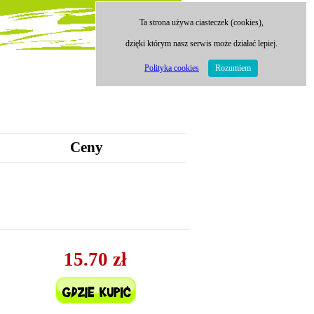
Ta strona używa ciasteczek (cookies),
dzięki którym nasz serwis może działać lepiej.
Polityka cookies
Rozumiem
Ceny
15.70 zł