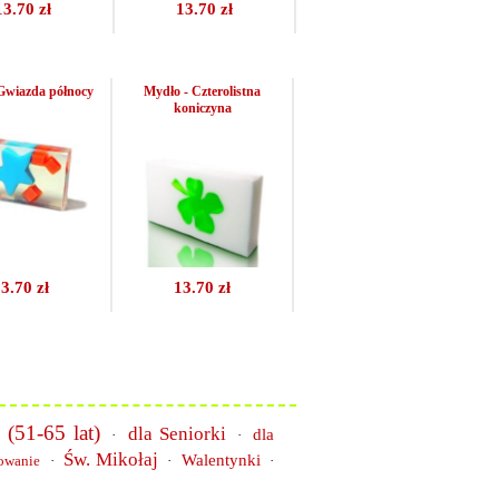
13.70 zł
13.70 zł
Gwiazda północy
Mydło - Czterolistna
koniczyna
3.70 zł
13.70 zł
 (51-65 lat)
dla Seniorki
dla
·
·
Św. Mikołaj
Walentynki
owanie
·
·
·