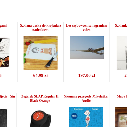
igami
Szklana deska do krojenia z
Lot szybowcem z nagraniem
Szklank
nadrukiem
video
ł
64.99 zł
197.00 zł
2
jęcia - Sin
Zegarek SLAP Regular II
Nieznane przygody Mikołajka.
Mapa 
Black Orange
Audio