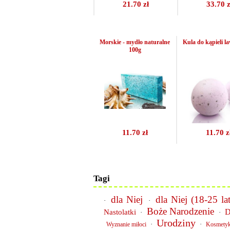
21.70 zł
33.70 z
Morskie - mydło naturalne
Kula do kąpieli 
100g
11.70 zł
11.70 z
Tagi
dla Niej
dla Niej (18-25 lat
·
·
Boże Narodzenie
D
Nastolatki
·
·
Urodziny
·
·
Wyznanie miłoci
Kosmetyk