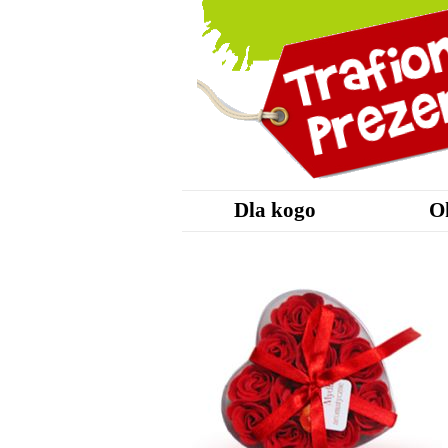
Dla kogo
O