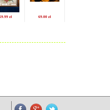
59.99 zł
69.00 zł