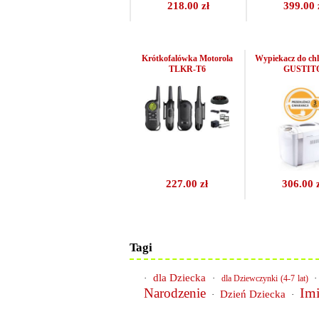
218.00 zł
399.00 
Krótkofalówka Motorola
Wypiekacz do ch
TLKR-T6
GUSTIT
227.00 zł
306.00 
Tagi
dla Dziecka
·
·
dla Dziewczynki (4-7 lat)
Im
Narodzenie
Dzień Dziecka
·
·