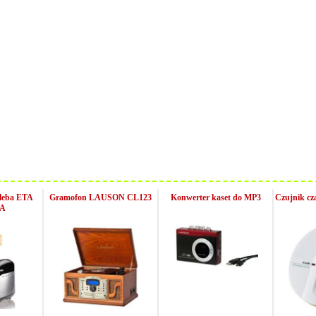
hleba ETA
Gramofon LAUSON CL123
Konwerter kaset do MP3
Czujnik c
A