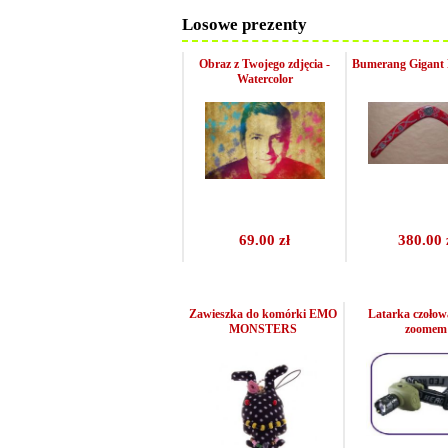
Losowe prezenty
Obraz z Twojego zdjęcia -
Bumerang Gigant 
Watercolor
69.00 zł
380.00 
Zawieszka do komórki EMO
Latarka czołow
MONSTERS
zoomem