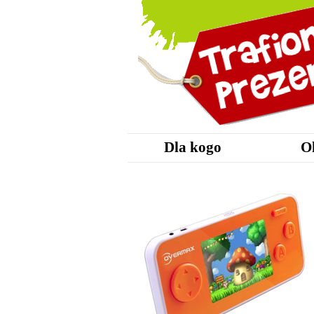
Dla kogo
O