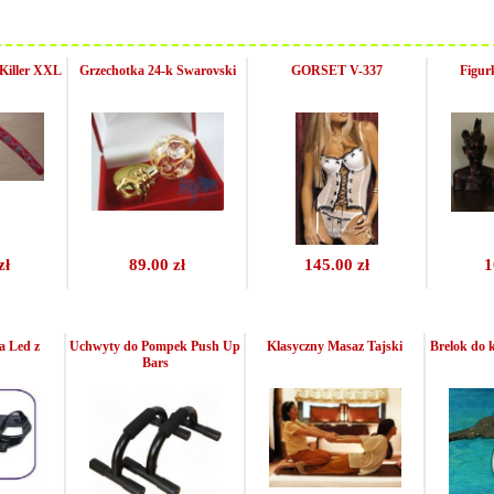
Killer XXL
Grzechotka 24-k Swarovski
GORSET V-337
Figurk
zł
89.00 zł
145.00 zł
1
a Led z
Uchwyty do Pompek Push Up
Klasyczny Masaz Tajski
Brelok do 
Bars