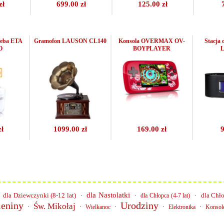
zł
699.00 zł
125.00 zł
leba ETA
Gramofon LAUSON CL140
Konsola OVERMAX OV-
Stacja
O
BOYPLAYER
zł
1099.00 zł
169.00 zł
9
dla Nastolatki
·
dla Dziewczynki (8-12 lat)
·
·
·
dla Chło
dla Chłopca (4-7 lat)
ieniny
Urodziny
Św. Mikołaj
·
·
·
·
·
Wielkanoc
Elektronika
Konsole