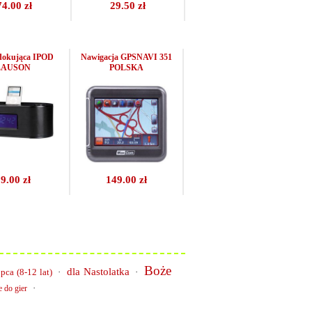
74.00 zł
29.50 zł
 dokująca IPOD
Nawigacja GPSNAVI 351
LAUSON
POLSKA
9.00 zł
149.00 zł
Boże
dla Nastolatka
pca (8-12 lat)
·
·
·
 do gier