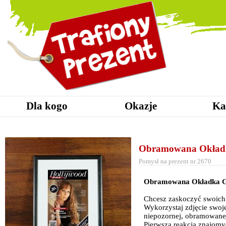
Dla kogo
Okazje
Ka
Obramowana Okład
Pomysł na prezent nr 2670
Obramowana Okładka G
Chcesz zaskoczyć swoic
Wykorzystaj zdjęcie swoje
niepozornej, obramowane
Pierwszą reakcją znajomy