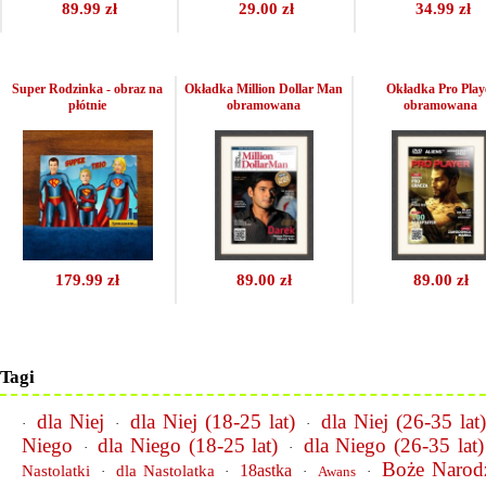
89.99 zł
29.00 zł
34.99 zł
Super Rodzinka - obraz na
Okładka Million Dollar Man
Okładka Pro Play
płótnie
obramowana
obramowana
179.99 zł
89.00 zł
89.00 zł
Tagi
dla Niej
dla Niej (18-25 lat)
dla Niej (26-35 lat
·
·
·
Niego
dla Niego (18-25 lat)
dla Niego (26-35 lat)
·
·
Boże Narod
18astka
Nastolatki
dla Nastolatka
·
·
·
Awans
·