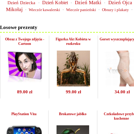
Dzień Matki
Dzień Ojca
Dzień Kobiet
Dzień Dziecka
·
·
·
Mikołaj
·
Wieczór kawalerski
·
Wieczór panieński
·
Obrazy i plakaty
·
Losowe prezenty
Obraz z Twojego zdjęcia -
Figurka Akt Kobieta w
Gorset wyszczuplając
Cartoon
rozkroku
89.00 zł
99.00 zł
34.00 zł
PlayStation Vita
Brokatowe jabłko
Czekoladowe przyb
kuchenne