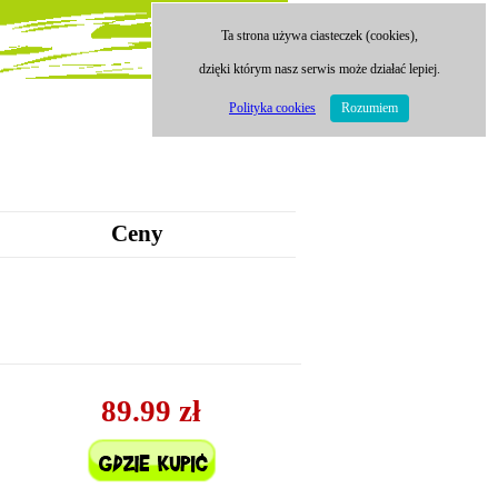
Ta strona używa ciasteczek (cookies),
dzięki którym nasz serwis może działać lepiej.
Polityka cookies
Rozumiem
Ceny
89.99 zł