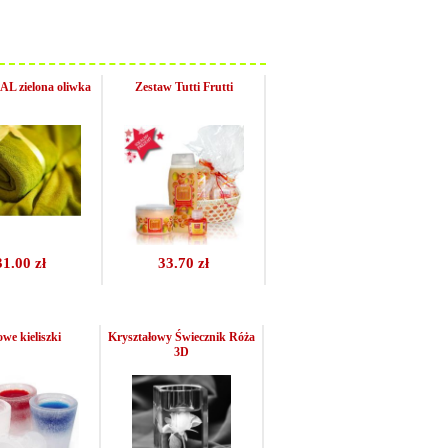
L zielona oliwka
Zestaw Tutti Frutti
31.00 zł
33.70 zł
we kieliszki
Kryształowy Świecznik Róża
3D