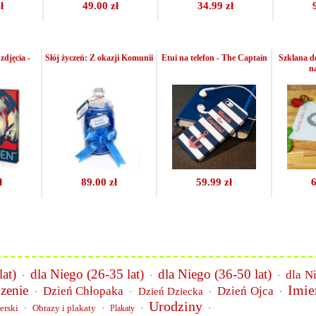
ł
49.00 zł
34.99 zł
zdjęcia -
Słój życzeń: Z okazji Komunii
Etui na telefon - The Captain
Szklana de
n
ł
89.00 zł
59.99 zł
6
at)
dla Niego (26-35 lat)
dla Niego (36-50 lat)
dla N
·
·
·
Imie
zenie
Dzień Chłopaka
Dzień Ojca
Dzień Dziecka
·
·
·
·
Urodziny
erski
·
Obrazy i plakaty
·
·
·
Plakaty