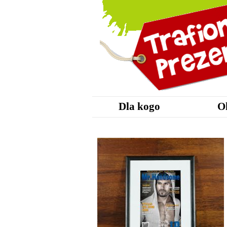
Dla kogo
O