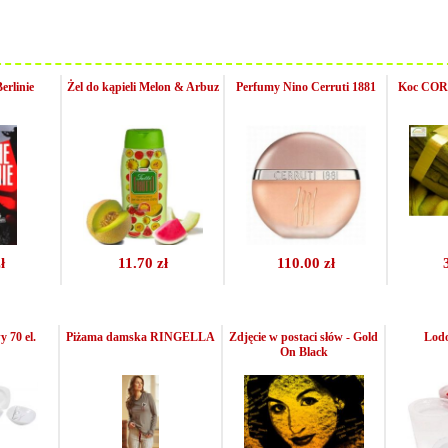
erlinie
Żel do kąpieli Melon & Arbuz
Perfumy Nino Cerruti 1881
Koc CORA
ł
11.70 zł
110.00 zł
 70 el.
Piżama damska RINGELLA
Zdjęcie w postaci słów - Gold
Lodo
On Black