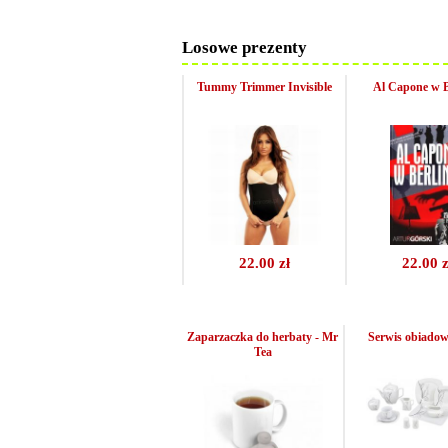
Losowe prezenty
Tummy Trimmer Invisible
Al Capone w B
22.00 zł
22.00 z
Zaparzaczka do herbaty - Mr
Serwis obiadowy
Tea