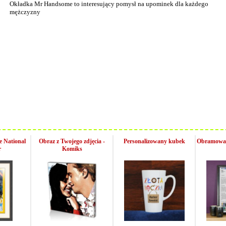
Okładka Mr Handsome to interesujący pomysł na upominek dla każdego
mężczyzny
e National
Obraz z Twojego zdjęcia -
Personalizowany kubek
Obramowan
r
Komiks