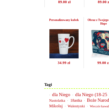
89.00 zł
89.00 z
Personalizowany kubek
Obraz z Twojego 
Hope
34.99 zł
99.00 z
Tagi
dla Niego
dla Niego (18-25 l
·
·
Boże Narod
18astka
Nastolatka
·
·
Mikołaj
Walentynki
·
·
Wieczór kawal