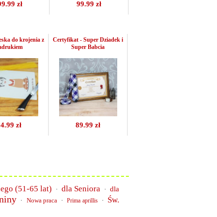
99.99 zł
99.99 zł
ska do krojenia z
Certyfikat - Super Dziadek i
adrukiem
Super Babcia
4.99 zł
89.99 zł
iego (51-65 lat)
dla Seniora
dla
·
·
niny
Św.
·
Nowa praca
·
·
Prima aprillis