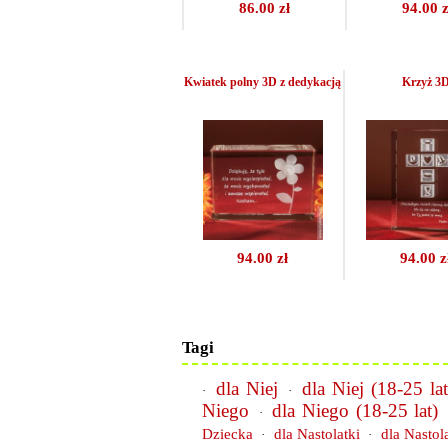
86.00 zł
94.00 z
Kwiatek polny 3D z dedykacją
Krzyż 3
94.00 zł
94.00 z
Tagi
dla Niej
dla Niej (18-25 lat
·
·
Niego
dla Niego (18-25 lat)
·
Dziecka
dla Nastolatki
dla Nastol
·
·