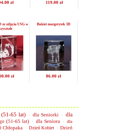
94.00 zł
119.00 zł
D ze zdjęcia USG w
Bukiet margerytek 3D
krysztale
00.00 zł
86.00 zł
 (51-65 lat)
dla
dla Seniorki
·
·
go (51-65 lat)
dla Seniora
dla
·
·
ń Chłopaka
Dzień
Dzień Kobiet
·
·