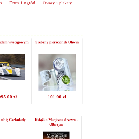
Dom i ogród
·
·
Obrazy i plakaty
·
ci
lidem wyścigowym
Srebrny pierścionek Oliwin
995.00 zł
101.00 zł
Lubię Czekoladę
Książka Magiczne drzewo -
Olbrzym