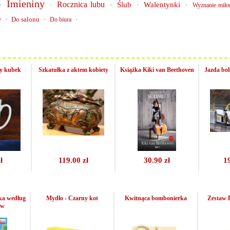
Imieniny
Rocznica lubu
Ślub
Walentynki
·
·
·
·
·
Wyznanie miło
·
Do salonu
·
·
y
Do biura
y kubek
Szkatułka z aktem kobiety
Książka Kiki van Beethoven
Jazda bo
ł
119.00 zł
30.90 zł
1
ka według
Mydło - Czarny kot
Kwitnąca bombonierka
Zestaw 
ów