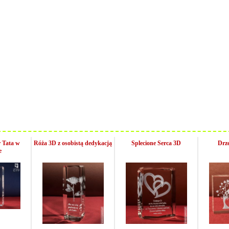
 Tata w
Róża 3D z osobistą dedykacją
Splecione Serca 3D
Drz
e