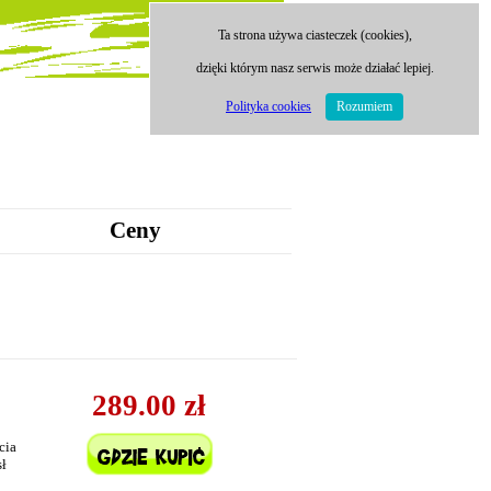
Ta strona używa ciasteczek (cookies),
dzięki którym nasz serwis może działać lepiej.
Polityka cookies
Rozumiem
Ceny
289.00 zł
cia
sł