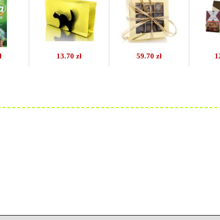
ł
13.70 zł
59.70 zł
1