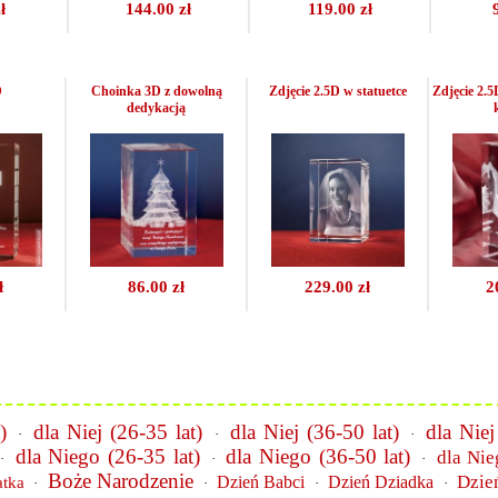
ł
144.00 zł
119.00 zł
D
Choinka 3D z dowolną
Zdjęcie 2.5D w statuetce
Zdjęcie 2.5
dedykacją
ł
86.00 zł
229.00 zł
2
)
dla Niej (26-35 lat)
dla Niej (36-50 lat)
dla Niej
·
·
·
dla Niego (26-35 lat)
dla Niego (36-50 lat)
dla Nie
·
·
·
Boże Narodzenie
Dzie
Dzień Babci
Dzień Dziadka
atka
·
·
·
·