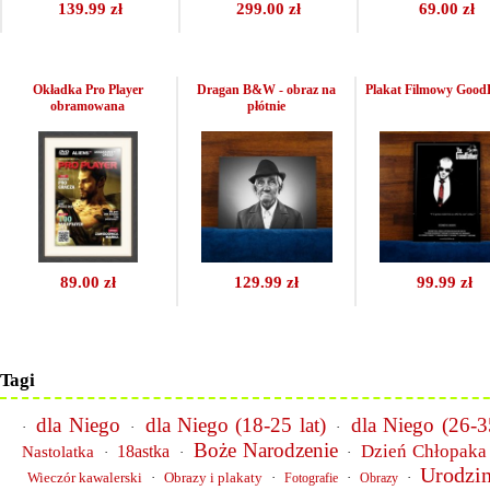
139.99 zł
299.00 zł
69.00 zł
Okładka Pro Player
Dragan B&W - obraz na
Plakat Filmowy Good
obramowana
płótnie
89.00 zł
129.99 zł
99.99 zł
Tagi
dla Niego
dla Niego (18-25 lat)
dla Niego (26-35
·
·
·
Boże Narodzenie
Dzień Chłopaka
18astka
Nastolatka
·
·
·
Urodzi
Wieczór kawalerski
·
Obrazy i plakaty
·
·
·
Fotografie
Obrazy