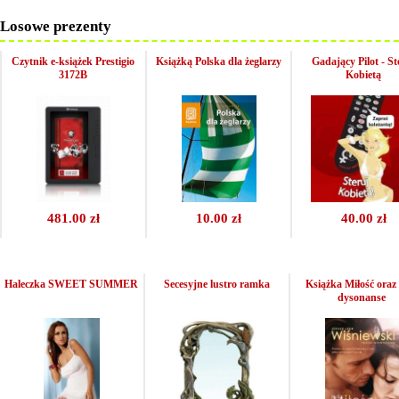
Losowe prezenty
Czytnik e-książek Prestigio
Książką Polska dla żeglarzy
Gadający Pilot - St
3172B
Kobietą
481.00 zł
10.00 zł
40.00 zł
Haleczka SWEET SUMMER
Secesyjne lustro ramka
Książka Miłość oraz
dysonanse