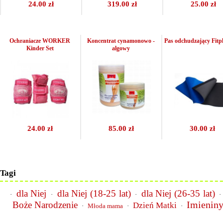
24.00 zł
319.00 zł
25.00 zł
Ochraniacze WORKER
Koncentrat cynamonowo -
Pas odchudzający Fitp
Kinder Set
algowy
24.00 zł
85.00 zł
30.00 zł
Tagi
dla Niej
dla Niej (18-25 lat)
dla Niej (26-35 lat)
·
·
·
Imienin
Boże Narodzenie
Dzień Matki
·
Młoda mama
·
·