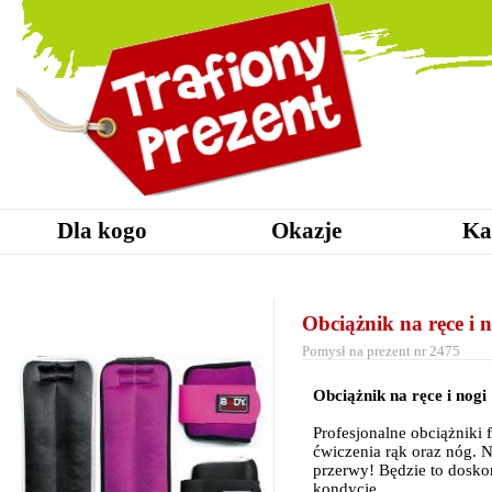
Dla kogo
Okazje
Ka
Obciążnik na ręce i 
Pomysł na prezent nr 2475
Obciążnik na ręce i nogi
Profesjonalne obciążniki
ćwiczenia rąk oraz nóg. N
przerwy! Będzie to doskon
kondycję.