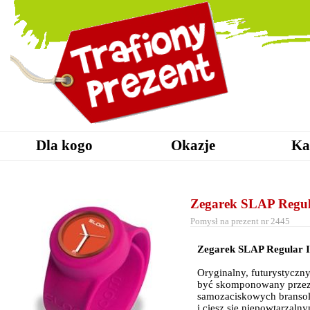
Dla kogo
Okazje
Ka
Zegarek SLAP Regul
Pomysł na prezent nr 2445
Zegarek SLAP Regular I
Oryginalny, futurystycz
być skomponowany przez C
samozaciskowych bransole
i ciesz się niepowtarzal