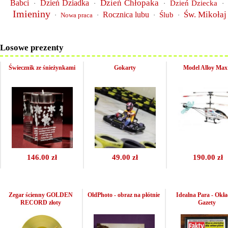
Dzień Chłopaka
Babci
Dzień Dziadka
Dzień Dziecka
·
·
·
·
Imieniny
Św. Mikołaj
Rocznica lubu
Ślub
·
Nowa praca
·
·
·
Losowe prezenty
Świecznik ze śnieżynkami
Gokarty
Model Alloy Max
146.00 zł
49.00 zł
190.00 zł
Zegar ścienny GOLDEN
OldPhoto - obraz na płótnie
Idealna Para - Okł
RECORD złoty
Gazety