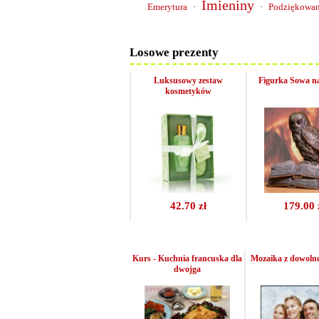
Imieniny
Emerytura
·
·
Podziękowan
Losowe prezenty
Luksusowy zestaw
Figurka Sowa na
kosmetyków
42.70 zł
179.00 
Kurs - Kuchnia francuska dla
Mozaika z dowolne
dwojga