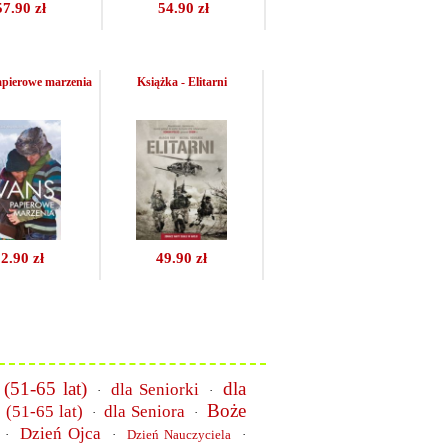
57.90 zł
54.90 zł
apierowe marzenia
Książka - Elitarni
2.90 zł
49.90 zł
 (51-65 lat)
dla
dla Seniorki
·
·
Boże
 (51-65 lat)
dla Seniora
·
·
Dzień Ojca
·
·
Dzień Nauczyciela
·