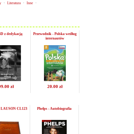
·
·
·
y
Literatura
Inne
3D z dedykacją
Przewodnik - Polska według
internautów
99.00 zł
20.00 zł
n LAUSON CL123
Phelps - Autobiografia