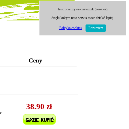
Ta strona używa ciasteczek (cookies),
dzięki którym nasz serwis może działać lepiej.
Polityka cookies
Rozumiem
Ceny
38.90 zł
ne