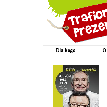
Dla kogo
O