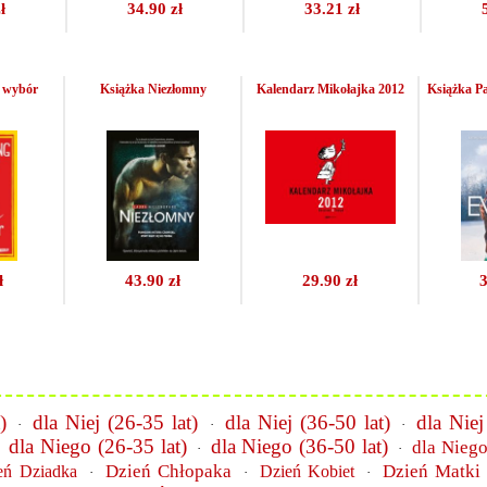
ł
34.90 zł
33.21 zł
y wybór
Książka Niezłomny
Kalendarz Mikołajka 2012
Książka P
ł
43.90 zł
29.90 zł
3
)
dla Niej (26-35 lat)
dla Niej (36-50 lat)
dla Niej
·
·
·
dla Niego (26-35 lat)
dla Niego (36-50 lat)
dla Niego
·
·
·
Dzień Chłopaka
Dzień Matki
eń Dziadka
Dzień Kobiet
·
·
·