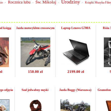
Urodziny
Św. Mikołaj
Rocznica lubu
ie
·
·
·
·
Książki Muzyka Film
d księgą
Jazda motocyklem crossowym
Laptop Lenovo G780A
Róża 
zł
150.00 zł
2199.00 zł
go zdjęcia
Szal jedwabny męski
Jazda Buggy (Warszawa)
Gramofo