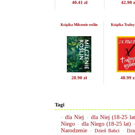
40.41 zł
42.90 z
Książka Milczenie roślin
Książka Trafn
28.90 zł
48.99 z
Tagi
dla Niej
dla Niej (18-25 lat
·
·
Niego
dla Niego (18-25 lat)
·
Narodzenie
Dzień Babci
Dzi
·
·