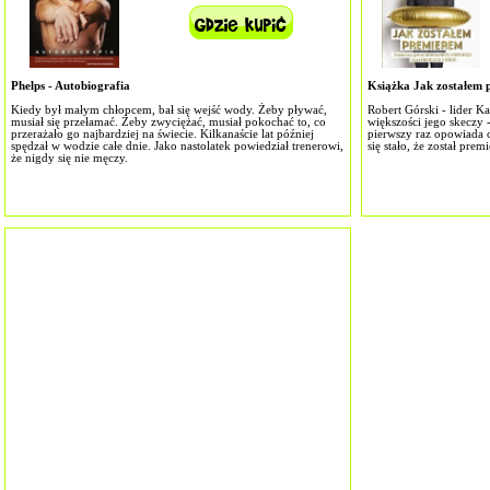
Phelps - Autobiografia
Książka Jak zostałem 
Kiedy był małym chłopcem, bał się wejść wody. Żeby pływać,
Robert Górski - lider K
musiał się przełamać. Żeby zwyciężać, musiał pokochać to, co
większości jego skeczy -
przerażało go najbardziej na świecie. Kilkanaście lat później
pierwszy raz opowiada o 
spędzał w wodzie całe dnie. Jako nastolatek powiedział trenerowi,
się stało, że został prem
że nigdy się nie męczy.