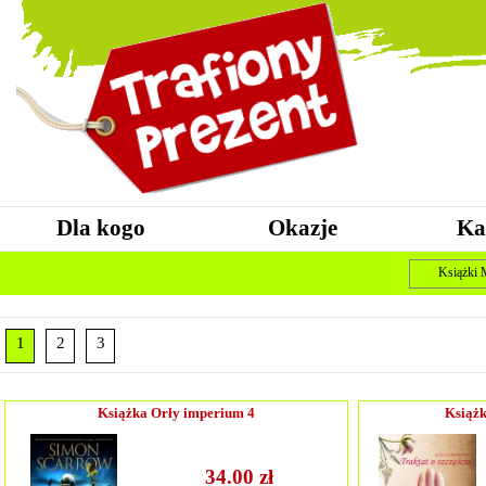
Dla kogo
Okazje
Ka
Książki
1
2
3
Książka Orły imperium 4
Książk
34.00 zł