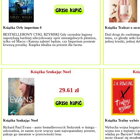
Książka Orły imperium 4
Książka Traktat o szcz
BESTSELLEROWY CYKL RZYMSKI Gdy rzymskie legiony
Dziś drogi do osobiste
napotykają bardziej zdecydowany opór nieustępliwych plemion,
temu, co głosiły setki k
tylko od Macro i Katona zależeć będzie, czy Imperium poniesie
jednej ścieżki, jednej def
krwawą porażkę. Książka idealna na prezent dla faceta.
Książka Szukając Noel
Ksi
29.61 zł
Książka Szukając Noel
Książka Trafny wybór
Richard Paul Evans - autor bestsellerowych Stokrotek w śniegu -
Wybucha wojna bogatych
udowadnia, że zanim życie wręczy nam najwspanialszy prezent,
wojna żon z mężami i na
pakuje go starannie w przeciwności losu.
władzę po Barrym? Jeśli
może okazać się strzałe