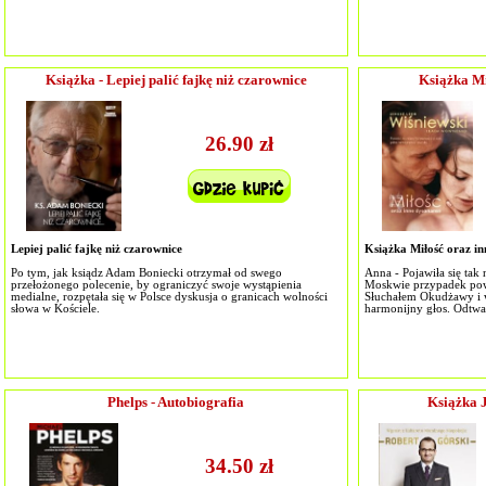
Książka - Lepiej palić fajkę niż czarownice
Książka Mi
26.90 zł
Lepiej palić fajkę niż czarownice
Książka Miłość oraz in
Po tym, jak ksiądz Adam Boniecki otrzymał od swego
Anna - Pojawiła się ta
przełożonego polecenie, by ograniczyć swoje wystąpienia
Moskwie przypadek powi
medialne, rozpętała się w Polsce dyskusja o granicach wolności
Słuchałem Okudżawy i w 
słowa w Kościele.
harmonijny głos. Odtwa
Phelps - Autobiografia
Książka 
34.50 zł