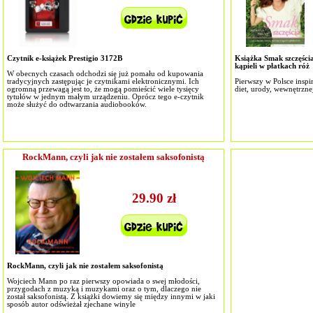
Czytnik e-książek Prestigio 3172B
Książka Smak szczęścia,
kąpieli w płatkach róż
W obecnych czasach odchodzi się już pomału od kupowania
tradycyjnych zastępując je czytnikami elektronicznymi. Ich
Pierwszy w Polsce insp
ogromną przewagą jest to, że mogą pomieścić wiele tysięcy
diet, urody, wewnętrzne
tytułów w jednym małym urządzeniu. Oprócz tego e-czytnik
może służyć do odtwarzania audiobooków.
RockMann, czyli jak nie zostałem saksofonistą
29.90 zł
RockMann, czyli jak nie zostałem saksofonistą
Wojciech Mann po raz pierwszy opowiada o swej młodości,
przygodach z muzyką i muzykami oraz o tym, dlaczego nie
został saksofonistą. Z książki dowiemy się między innymi w jaki
sposób autor odświeżał zjechane winyle