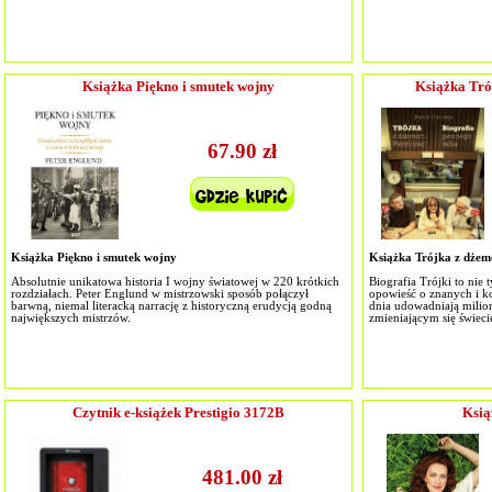
Książka Piękno i smutek wojny
Książka Trój
67.90 zł
Książka Piękno i smutek wojny
Książka Trójka z dżeme
Absolutnie unikatowa historia I wojny światowej w 220 krótkich
Biografia Trójki to nie t
rozdziałach. Peter Englund w mistrzowski sposób połączył
opowieść o znanych i k
barwną, niemal literacką narrację z historyczną erudycją godną
dnia udowadniają milion
największych mistrzów.
zmieniającym się świeci
Czytnik e-książek Prestigio 3172B
Ksią
481.00 zł