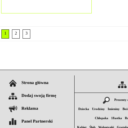
1
2
3
Strona główna
Dodaj swoją firmę
Prezenty 
Reklama
Dziecka
Urodziny
Imieniny
Boż
Chłopaka
18astka
Ro
Panel Partnerski
Kobiet
Ślub
Walentynki
Gratula