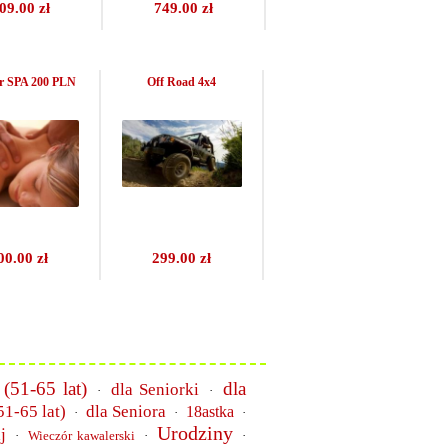
09.00 zł
749.00 zł
r SPA 200 PLN
Off Road 4x4
00.00 zł
299.00 zł
 (51-65 lat)
dla
dla Seniorki
·
·
51-65 lat)
dla Seniora
18astka
·
·
·
Urodziny
j
·
Wieczór kawalerski
·
·