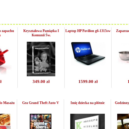
 o zapachu
Kryształowa Pamiątka I
Laptop HP Pavilion g6-1315sw
Zaparzac
m
Komunii Św.
ł
349.00 zł
1599.00 zł
do Masażu
Gra Grand Theft Auto V
Imię dziecka na płótnie
Godzinny