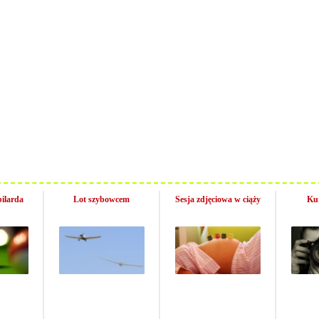
ilarda
Lot szybowcem
Sesja zdjęciowa w ciąży
Kur