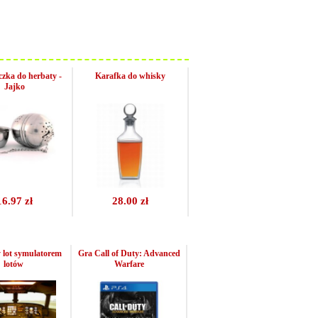
zka do herbaty -
Karafka do whisky
Jajko
16.97 zł
28.00 zł
 lot symulatorem
Gra Call of Duty: Advanced
lotów
Warfare