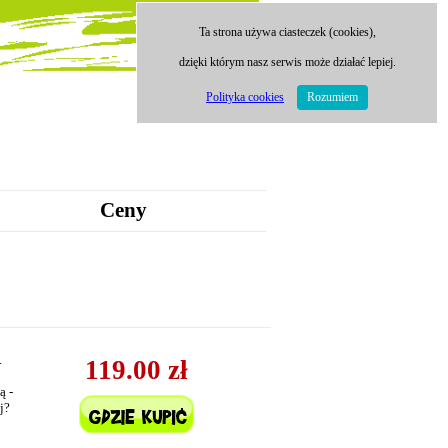
Ta strona używa ciasteczek (cookies),
dzięki którym nasz serwis może działać lepiej.
Polityka cookies
Rozumiem
Ceny
.
119.00 zł
ą -
j?