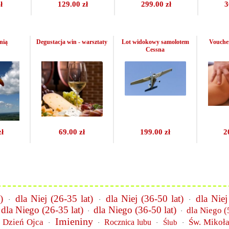
ł
129.00 zł
299.00 zł
3
nią
Degustacja win - warsztaty
Lot widokowy samolotem
Vouche
Cessna
zł
69.00 zł
199.00 zł
2
)
dla Niej (26-35 lat)
dla Niej (36-50 lat)
dla Niej
·
·
·
dla Niego (26-35 lat)
dla Niego (36-50 lat)
dla Niego (
·
·
Imieniny
Dzień Ojca
Św. Mikoła
Rocznica lubu
Ślub
·
·
·
·
·