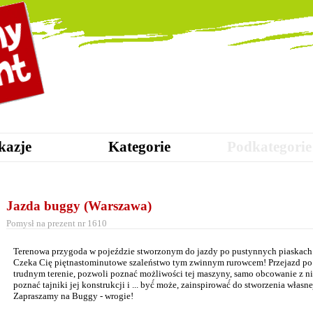
kazje
Kategorie
Podkategorie
Jazda buggy (Warszawa)
Pomysł na prezent nr 1610
Terenowa przygoda w pojeździe stworzonym do jazdy po pustynnych piaskach
Czeka Cię piętnastominutowe szaleństwo tym zwinnym rurowcem! Przejazd po
trudnym terenie, pozwoli poznać możliwości tej maszyny, samo obcowanie z ni
poznać tajniki jej konstrukcji i ... być́ może, zainspirować́ do stworzenia własne
Zapraszamy na Buggy - wrogie!