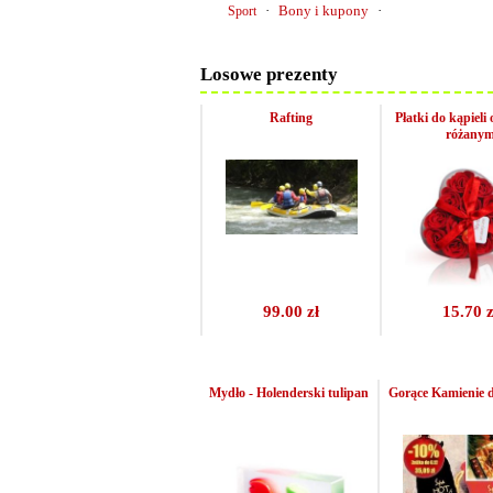
·
Bony i kupony
·
Sport
Losowe prezenty
Rafting
Płatki do kąpieli
różany
99.00 zł
15.70 z
Mydło - Holenderski tulipan
Gorące Kamienie 