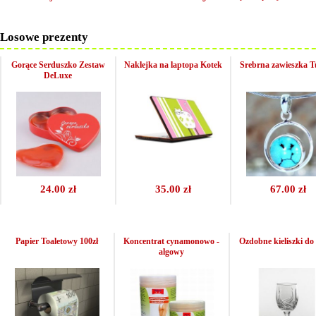
Losowe prezenty
Gorące Serduszko Zestaw
Naklejka na laptopa Kotek
Srebrna zawieszka 
DeLuxe
24.00 zł
35.00 zł
67.00 zł
Papier Toaletowy 100zł
Koncentrat cynamonowo -
Ozdobne kieliszki do
algowy