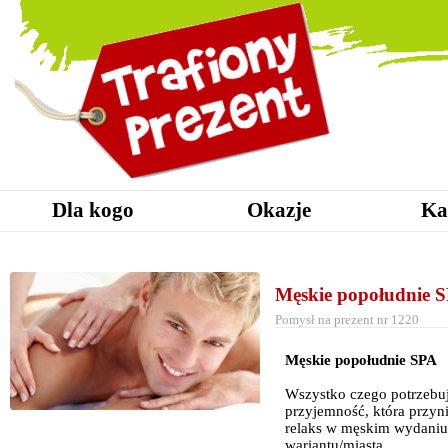
Dla kogo
Okazje
Ka
Męskie popołudnie 
Pomysł na prezent nr 1220
Męskie popołudnie SPA
Wszystko czego potrzebu
przyjemność, która przyni
relaks w męskim wydaniu.
wariantu/miasta.