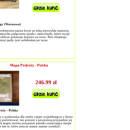
gy (Warszawa)
 wdzięczna nazwa kryje za sobą niezwykła maszynę.
esamowite połączenie quada i samochodu, które swoje
oblicze pokazuje dopiero na torze. Bon obejmuje
inut jazdy tym wehikułem po torze.
Mapa Podróży - Polska
246.99 zł
óży - Polska
isz o podarunku dla osoby często wyjeżdżającej z domu
ej podróżować, ten prezent z pewnością przypadnie jej
Na mapie można przypinać pineski oznaczające miejsc
 lub te, które jeszcze mamy zamiar zwiedzić.