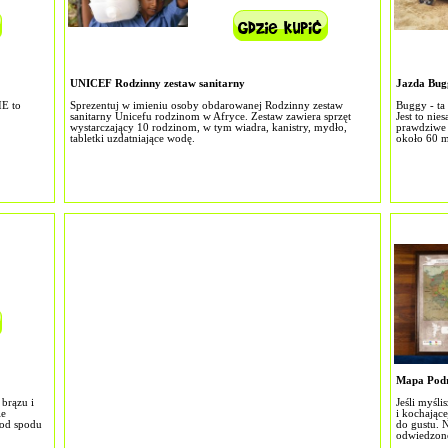
UNICEF Rodzinny zestaw sanitarny
Jazda Bug
E to
Sprezentuj w imieniu osoby obdarowanej Rodzinny zestaw
Buggy - ta
sanitarny Unicefu rodzinom w Afryce. Zestaw zawiera sprzęt
Jest to ni
wystarczający 10 rodzinom, w tym wiadra, kanistry, mydło,
prawdziwe 
tabletki uzdatniające wodę.
około 60 m
Mapa Podr
brązu i
Jeśli myśl
ie
i kochając
 od spodu
do gustu. 
odwiedzone