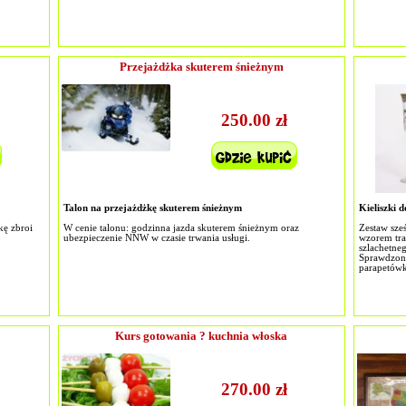
Przejażdżka skuterem śnieżnym
250.00 zł
Talon na przejażdżkę skuterem śnieżnym
Kieliszki 
kę zbroi
W cenie talonu: godzinna jazda skuterem śnieżnym oraz
Zestaw sze
ubezpieczenie NNW w czasie trwania usługi.
wzorem tra
szlachetne
Sprawdzony
parapetówk
Kurs gotowania ? kuchnia włoska
270.00 zł