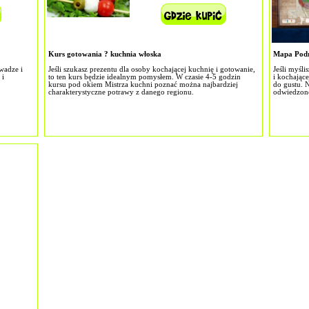
Kurs gotowania ? kuchnia włoska
Mapa Podr
wadze i
Jeśli szukasz prezentu dla osoby kochającej kuchnię i gotowanie,
Jeśli myśl
 i
to ten kurs będzie idealnym pomysłem. W czasie 4-5 godzin
i kochając
kursu pod okiem Mistrza kuchni poznać można najbardziej
do gustu. 
charakterystyczne potrawy z danego regionu.
odwiedzone