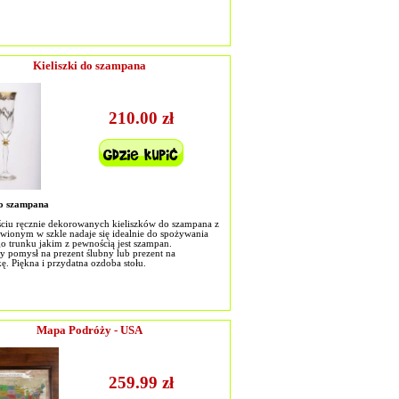
Kieliszki do szampana
210.00 zł
do szampana
ściu ręcznie dekorowanych kieliszków do szampana z
wionym w szkle nadaje się idealnie do spożywania
go trunku jakim z pewnością jest szampan.
 pomysł na prezent ślubny lub prezent na
ę. Piękna i przydatna ozdoba stołu.
Mapa Podróży - USA
259.99 zł