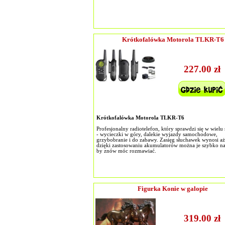
Krótkofalówka Motorola TLKR-T6
227.00 zł
Krótkofalówka Motorola TLKR-T6
Profesjonalny radiotelefon, który sprawdzi się w wielu
- wycieczki w góry, dalekie wyjazdy samochodowe,
grzybobranie i do zabawy. Zasięg słuchawek wynosi a
dzięki zastosowaniu akumulatorów można je szybko n
by znów móc rozmawiać.
Figurka Konie w galopie
319.00 zł