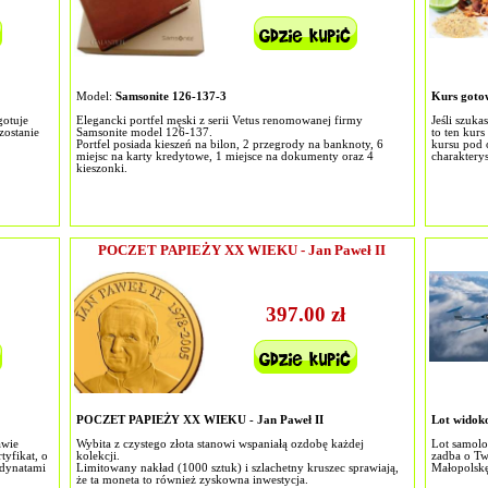
Model:
Samsonite 126-137-3
Kurs gotow
gotuje
Elegancki portfel męski z serii Vetus renomowanej firmy
Jeśli szuka
zostanie
Samsonite model 126-137.
to ten kur
Portfel posiada kieszeń na bilon, 2 przegrody na banknoty, 6
kursu pod 
miejsc na karty kredytowe, 1 miejsce na dokumenty oraz 4
charaktery
kieszonki.
POCZET PAPIEŻY XX WIEKU - Jan Paweł II
397.00 zł
POCZET PAPIEŻY XX WIEKU - Jan Paweł II
Lot widok
awie
Wybita z czystego złota stanowi wspaniałą ozdobę każdej
Lot samolo
yfikat, o
kolekcji.
zadba o Tw
dynatami
Limitowany nakład (1000 sztuk) i szlachetny kruszec sprawiają,
Małopolskę
że ta moneta to również zyskowna inwestycja.