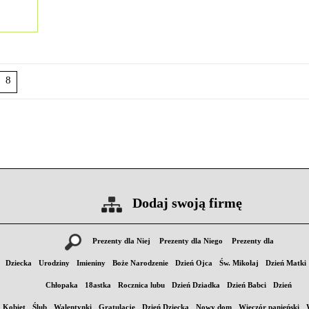
8
Dodaj swoją firmę
Prezenty dla Niej
Prezenty dla Niego
Prezenty dla
Dziecka
Urodziny
Imieniny
Boże Narodzenie
Dzień Ojca
Św. Mikołaj
Dzień Matki
Chłopaka
18astka
Rocznica lubu
Dzień Dziadka
Dzień Babci
Dzień
Kobiet
Ślub
Walentynki
Gratulacje
Dzień Dziecka
Nowy dom
Wieczór panieński