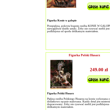
Figurka Konie w galopie
Przepiękna, pokryta brązem rzeźba KONIE W GALOPI
niewątpliwie dzieło sztuki. Żeby nie rysować mebli jest
podklejona od spodu delikatnym materiałem.
Figurka Polski Husarz
249.00 zł
Figurka Polski Husarz
Piękna rzeźba Polskiego Husarza na koniu wykonana z 
dodatkowo ręcznie malowana. Każdy detal jest mistern
dopracowany. Żeby nie rysować mebli jest podklejona
delikatnym materiałem.