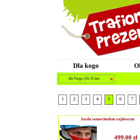
Dla kogo
O
dla Niego (26-35 lat)
1
2
3
4
5
6
7
Jazda samochodem rajdowym
499.00 zł