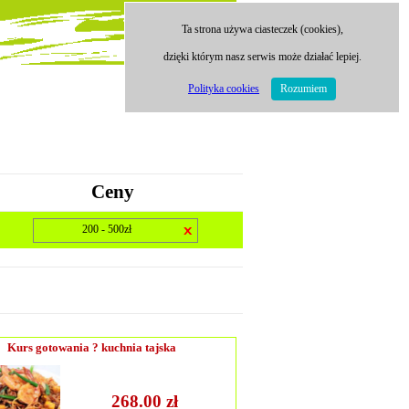
Ta strona używa ciasteczek (cookies),
dzięki którym nasz serwis może działać lepiej.
Polityka cookies
Rozumiem
Ceny
200 - 500zł
Kurs gotowania ? kuchnia tajska
268.00 zł