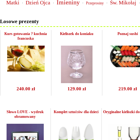
Imieniny
Matki
Dzień Ojca
Św. Mikołaj
·
·
·
·
Przeprosiny
Losowe prezenty
Kurs gotowania ? kuchnia
Kieliszek do koniaku
Poznaj sushi
francuska
240.00 zł
129.00 zł
219.00 zł
Słowo LOVE - wydruk
Komplet sztućców dla dzieci
Oryginalne kieliszki d
obramowany