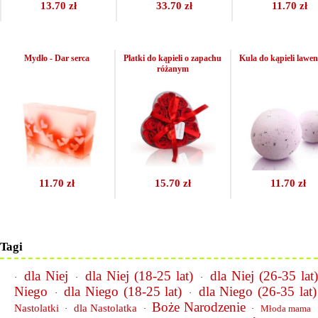
13.70 zł
33.70 zł
11.70 zł
Mydło - Dar serca
Płatki do kąpieli o zapachu
Kula do kąpieli law
różanym
11.70 zł
15.70 zł
11.70 zł
Tagi
dla Niej
dla Niej (18-25 lat)
dla Niej (26-35 lat
·
·
·
Niego
dla Niego (18-25 lat)
dla Niego (26-35 lat)
·
·
Boże Narodzenie
Nastolatki
dla Nastolatka
·
·
·
Młoda mama