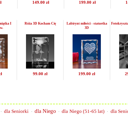
ł
149.00 zł
199.00 zł
1
miątka I
Róża 3D Kocham Cię
Labirynt miłości - statuetka
Fotokryszta
w.
3D
zł
99.00 zł
199.00 zł
2
dla Niego
dla Seniorki
dla Niego (51-65 lat)
dla Seni
·
·
·
·