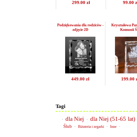
299.00 zł
99.00 z
Podziękowania dla rodziców -
Kryształowa Pa
zdjęcie 2D
Komunii Ś
449.00 zł
199.00 
Tagi
dla Niej
dla Niej (51-65 lat)
·
·
Ślub
·
·
·
Biżuteria i zegarki
Inne