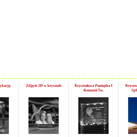
ykacją
Zdjęcie 2D w krysztale
Kryształowa Pamiątka I
Kryszt
Komunii Św.
Spl