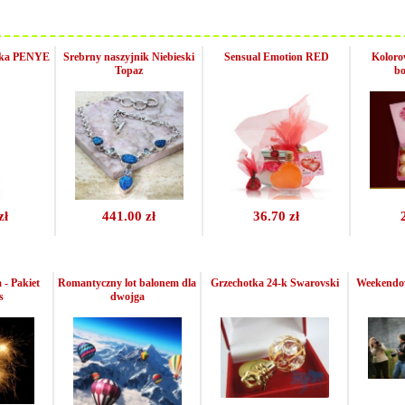
amka PENYE
Srebrny naszyjnik Niebieski
Sensual Emotion RED
Koloro
Topaz
bo
zł
441.00 zł
36.70 zł
 - Pakiet
Romantyczny lot balonem dla
Grzechotka 24-k Swarovski
Weekendow
s
dwojga