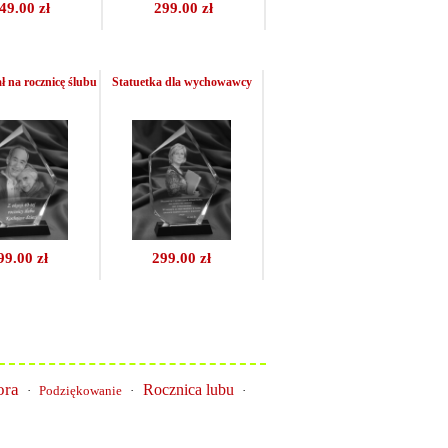
49.00 zł
299.00 zł
ł na rocznicę ślubu
Statuetka dla wychowawcy
99.00 zł
299.00 zł
ora
Rocznica lubu
·
Podziękowanie
·
·