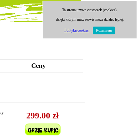
Ta strona używa ciasteczek (cookies),
dzięki którym nasz serwis może działać lepiej.
Polityka cookies
Rozumiem
Ceny
ary
299.00 zł