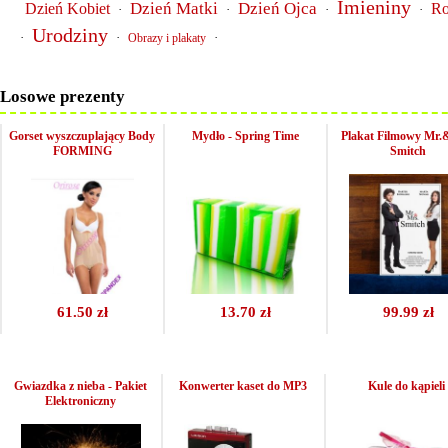
Imieniny
Dzień Matki
Dzień Ojca
Dzień Kobiet
Ro
·
·
·
·
Urodziny
·
·
·
Obrazy i plakaty
Losowe prezenty
Gorset wyszczuplający Body
Mydło - Spring Time
Plakat Filmowy Mr.
FORMING
Smitch
61.50 zł
13.70 zł
99.99 zł
Gwiazdka z nieba - Pakiet
Konwerter kaset do MP3
Kule do kąpieli
Elektroniczny