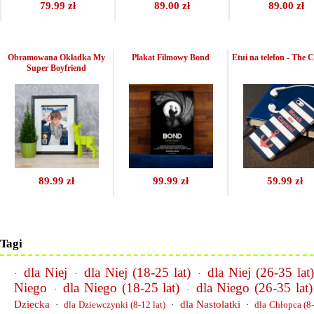
79.99 zł
89.00 zł
89.00 zł
Obramowana Okładka My
Plakat Filmowy Bond
Etui na telefon - The 
Super Boyfriend
89.99 zł
99.99 zł
59.99 zł
Tagi
dla Niej
dla Niej (18-25 lat)
dla Niej (26-35 lat
·
·
·
Niego
dla Niego (18-25 lat)
dla Niego (26-35 lat)
·
·
Dziecka
dla Nastolatki
·
dla Dziewczynki (8-12 lat)
·
·
dla Chłopca (8-