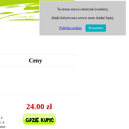
Ta strona używa ciasteczek (cookies),
dzięki którym nasz serwis może działać lepiej.
Polityka cookies
Rozumiem
Ceny
24.00 zł
 z
, a
anie