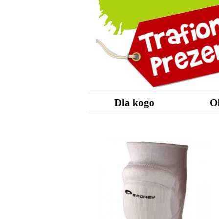
Dla kogo
O