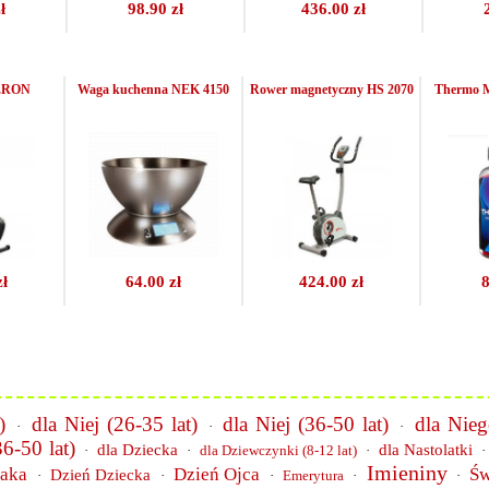
ł
98.90 zł
436.00 zł
BERON
Waga kuchenna NEK 4150
Rower magnetyczny HS 2070
Thermo M
zł
64.00 zł
424.00 zł
8
)
dla Niej (26-35 lat)
dla Niej (36-50 lat)
dla Nie
·
·
·
6-50 lat)
dla Dziecka
dla Nastolatki
·
·
dla Dziewczynki (8-12 lat)
·
Imieniny
paka
Dzień Ojca
Św
Dzień Dziecka
·
·
·
Emerytura
·
·