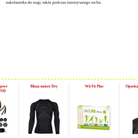
nakolannika do nogi, także podczas intensywnego ruchu.
ngowe
Bluza unisex Dry
Wii Fit Plus
Opaska
AND