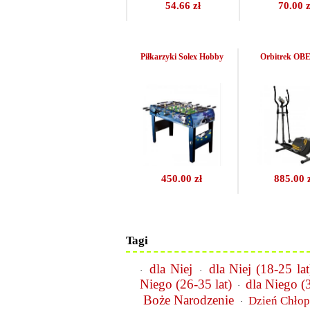
54.66 zł
70.00 z
Piłkarzyki Solex Hobby
Orbitrek O
450.00 zł
885.00 
Tagi
dla Niej
dla Niej (18-25 lat
·
·
Niego (26-35 lat)
dla Niego (3
·
Boże Narodzenie
Dzień Chło
·