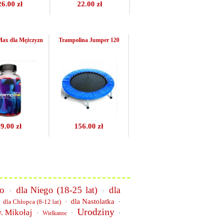
26.00 zł
22.00 zł
ax dla Mężczyzn
Trampolina Jumper 120
9.00 zł
156.00 zł
go
dla Niego (18-25 lat)
dla
·
·
dla Nastolatka
·
dla Chłopca (8-12 lat)
·
·
Urodziny
. Mikołaj
·
·
·
Wielkanoc