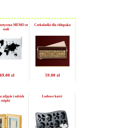
netyczna MEMO ze
Czekoladki dla chłopaka
stali
69.00 zł
59.00 zł
zdjęcie i odcisk
Lodowe kości
stópki