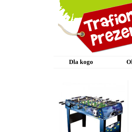
Dla kogo
O