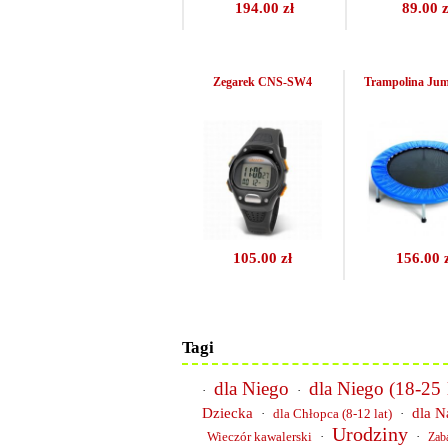
194.00 zł
89.00 z
Zegarek CNS-SW4
Trampolina Jum
105.00 zł
156.00 
Tagi
dla Niego
dla Niego (18-25 l
·
·
Dziecka
dla N
·
dla Chłopca (8-12 lat)
·
Urodziny
Wieczór kawalerski
·
·
Zab