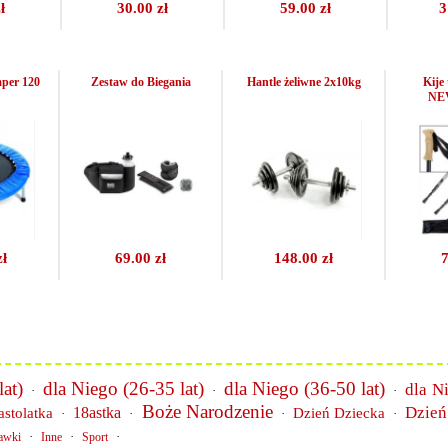
ł
30.00 zł
59.00 zł
3
per 120
Zestaw do Biegania
Hantle żeliwne 2x10kg
Kije
NE
zł
69.00 zł
148.00 zł
7
at)
dla Niego (26-35 lat)
dla Niego (36-50 lat)
dla N
·
·
·
Boże Narodzenie
Dzień
18astka
astolatka
Dzień Dziecka
·
·
·
·
·
·
·
awki
Inne
Sport