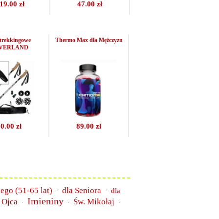
19.00 zł
47.00 zł
 trekkingowe
Thermo Max dla Mężczyzn
VERLAND
0.00 zł
89.00 zł
iego (51-65 lat)
dla Seniora
dla
·
·
Imieniny
 Ojca
Św. Mikołaj
·
·
·