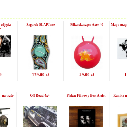
zdjęcia -
Zegarek SLAPJane
Piłka skacząca Axer 40
Mapa mag
e
ł
179.00 zł
29.00 zł
1
- na wzór
Off Road 4x4
Plakat Filmowy Best Artist
Ramka na 