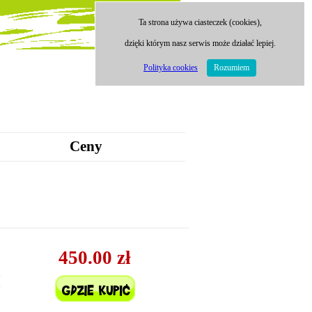
Ta strona używa ciasteczek (cookies),
dzięki którym nasz serwis może działać lepiej.
Polityka cookies
Rozumiem
Ceny
450.00 zł
i
i