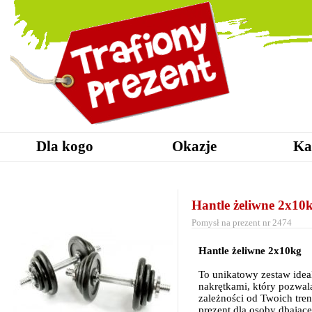
Dla kogo
Okazje
Ka
Hantle żeliwne 2x10
Pomysł na prezent nr 2474
Hantle żeliwne 2x10kg
To unikatowy zestaw idea
nakrętkami, który pozwal
zależności od Twoich tre
prezent dla osoby dbające