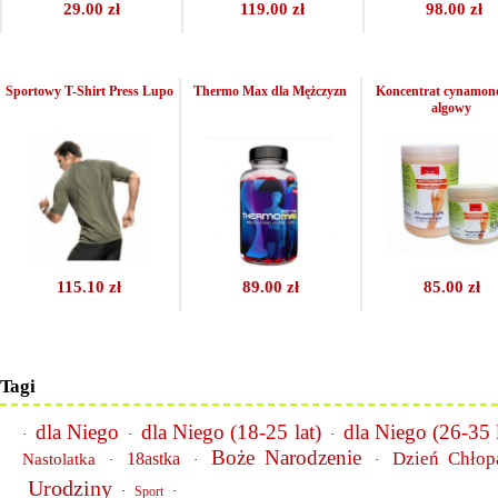
29.00 zł
119.00 zł
98.00 zł
Sportowy T-Shirt Press Lupo
Thermo Max dla Mężczyzn
Koncentrat cynamon
algowy
115.10 zł
89.00 zł
85.00 zł
Tagi
dla Niego
dla Niego (18-25 lat)
dla Niego (26-35 l
·
·
·
Boże Narodzenie
Dzień Chłop
18astka
Nastolatka
·
·
·
Urodziny
·
·
Sport